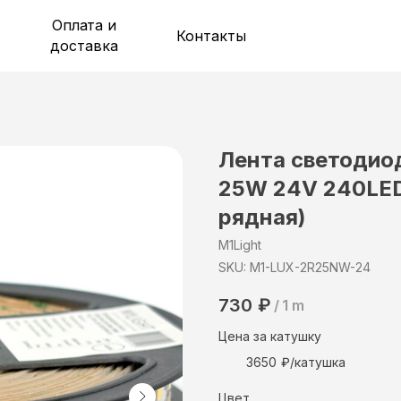
Оплата и
Контакты
доставка
Лента светодио
25W 24V 240LE
рядная)
M1Light
SKU:
M1-LUX-2R25NW-24
730
₽
/
1 m
Цена за катушку
3650
Цвет