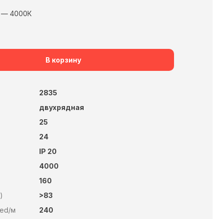
 — 4000К
В корзину
2835
двухрядная
25
24
IP 20
4000
160
)
>83
Led/м
240