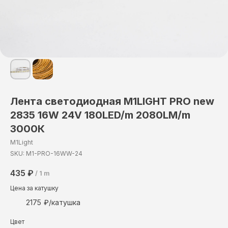
Лента светодиодная М1LIGHT PRO new
2835 16W 24V 180LED/m 2080LM/m
3000К
M1Light
SKU:
M1-PRO-16WW-24
435
₽
/
1 m
Цена за катушку
2175
Цвет