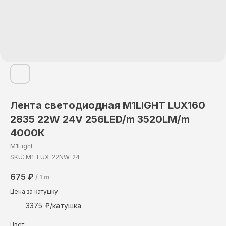
Лента светодиодная М1LIGHT LUX160
2835 22W 24V 256LED/m 3520LM/m
4000К
M1Light
SKU:
M1-LUX-22NW-24
675
₽
/
1 m
Цена за катушку
3375
Цвет